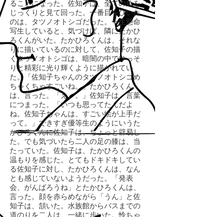
ることになった。佐知子は、全ての魚を
じっくりと見て回った。一番目をひいた
のは、タツノオトシゴだった。一生懸命
写生していると、気づけば、隣にたかひ
ろくんがいた。たかひろくんは、それな
りに描いているのに対して、佐知子の描
くタツノオトシゴは、暗闇の中でひっそ
りと精彩に光り輝くように描かれてい
た。「佐知子ちゃんのタツノオトシゴめ
ちゃくちゃすごいね。」たかひろくん
は、言った。「え。。」佐知子は、言葉
につまった。「いつも思ってたんだよ
ね。佐知子ちゃんは、すごい絵が上手だ
って。」できすぎ優等生のようにいうた
かひろくんに佐知子は、ちょっと辟易し
た。でも気づいたら二人の足の膝は、当
たっていた。佐知子は、たかひろくんの
温もりを感じた。とてもドキドキしてい
る佐知子に対し、たかひろくんは、なん
とも感じていないようだった。「発表
会、がんばろうね」とたかひろくんは、
言った。顔を赤らめながら「うん」と佐
知子は、頷いた。水族館からバスまでの
道のりを二人は、一緒に歩いた。怜ちゃ