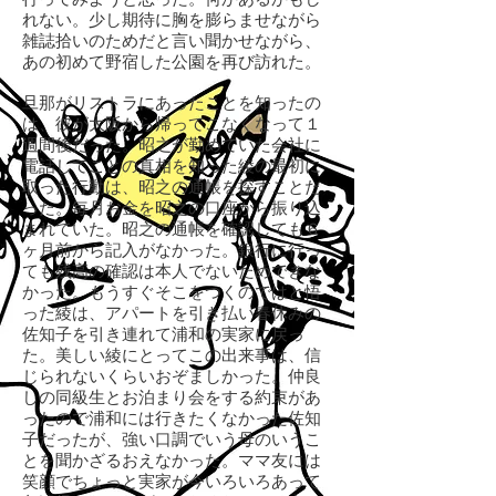
れない。少し期待に胸を膨らませながら
雑誌拾いのためだと言い聞かせながら、
あの初めて野宿した公園を再び訪れた。
旦那がリストラにあったことを知ったの
は、彼が大阪から帰ってこなくなって１
週間後だった。昭之が勤めていた会社に
電話してことの真相を知った綾の最初に
取った行動は、昭之の通帳を探すことだ
った。毎月お金を昭之の口座から振り込
まれていた。昭之の通帳を確認しても６
ヶ月前から記入がなかった。銀行に行っ
ても残高の確認は本人でないためできな
かった。もうすぐそこをつくのではと悟
った綾は、アパートを引き払い春休みの
佐知子を引き連れて浦和の実家に戻っ
た。美しい綾にとってこの出来事は、信
じられないくらいおぞましかった。仲良
しの同級生とお泊まり会をする約束があ
ったので浦和には行きたくなかった佐知
子だったが、強い口調でいう母のいうこ
とを聞かざるおえなかった。ママ友には
笑顔でちょっと実家が今いろいろあって