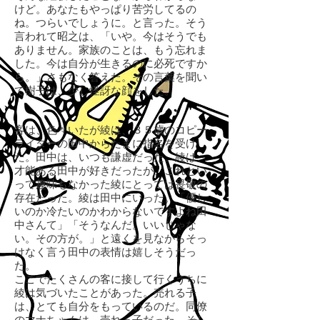
けど。あなたもやっぱり苦労してるの
ね。つらいでしょうに。と言った。そう
言われて昭之は、「いや。今はそうでも
ありません。家族のことは、もう忘れま
した。今は自分が生きるのに必死ですか
ら。」さもなく答えた。その言葉を聞い
て樹子は、少し怪訝な顔をした。
客は、色々いたが綾は、３５歳のコピー
ライターの田中からたまに指名を受け
た。田中は、いつも謙虚だった。綾は、
才能ある田中が好きだったが、これとい
って趣味もなかった綾にとっては畏敬の
存在だった。綾は田中にいった。「優し
いのか冷たいのかわからないですよね田
中さんて」「そうなんだ。いいじゃな
い。その方が。」と遠くを見ながらそっ
けなく言う田中の表情は嬉しそうだっ
た。
ここでたくさんの客に接して行くうちに
綾は気づいたことがあった。売れる子
は、とても自分をもっているのだ。同僚