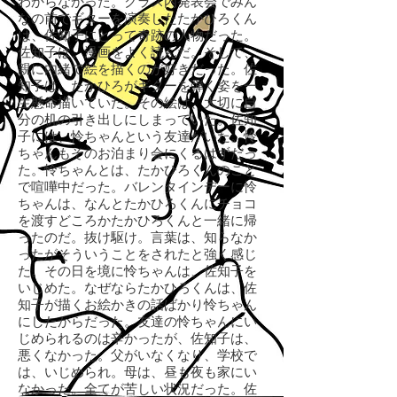
わからなかった。クラス内発表会でみん
なの前でギターを演奏したたかひろくん
は、佐知子にとって奇跡の人物だった。
佐知子は、漫画をよく読んだ。そして、
親に内緒で絵を描くのが好きだった。佐
知子は、たかひろがギターを弾く姿を一
生懸命描いていた。その絵は、大切に自
分の机の引き出しにしまっていた。佐知
子には、怜ちゃんという友達がいた。怜
ちゃんもそのお泊まり会にくるはずだっ
た。怜ちゃんとは、たかひろくんのこと
で喧嘩中だった。バレンタインデーに怜
ちゃんは、なんとたかひろくんにチョコ
を渡すどころかたかひろくんと一緒に帰
ったのだ。抜け駆け。言葉は、知らなか
ったがそういうことをされたと強く感じ
た。その日を境に怜ちゃんは、佐知子を
いじめた。なぜならたかひろくんは、佐
知子が描くお絵かきの話ばかり怜ちゃん
にしたからだった。友達の怜ちゃんにい
じめられるのは辛かったが、佐知子は、
悪くなかった。父がいなくなり、学校で
は、いじめられ。母は、昼も夜も家にい
なかった。全てが苦しい状況だった。佐