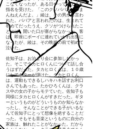
こなくなったが、ある日やってきてまた
指名を受けた。「このクソババあ。つま
んねえんだよ。」綾は、その男から言わ
れた。ババアと言われたのは、生まれて
初めてだったうえ、クソがつけられたこ
とには、開いた口が塞がらなかった。客
は、即座にボーイに連れていかれ出禁に
なったが、綾は、その晩娘の前で初めて
泣いた。
佐知子は、お泊まり会に参加したかっ
た。そこでタカヒロくんについて話し合
うはずだった。タカヒロくんは、１０歳
にしてギターが弾けた。タカヒロくん
は、運動もできるしハキハキ話すお利口
さんでもあった。たかひろくんは、クラ
ス中の女の子からモテていた。佐知子も
同様にタカヒロくんがすきだった。ギタ
ーというものがどういうものか知らなか
ったし、そんなことができる子がいるな
んて佐知子にとって想像を絶することだ
った。そもそも音楽というものに自分の
家族は、触れたことがなかった。だから