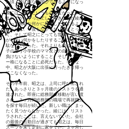
た頃、綾に暇な時間ができるようになっ
た。
綾には、趣味というものがなかった。生
まれてからずっと忙しく生きてきた綾に
とって無駄な何かに熱中したりするよう
なことは、一度もなかった。綾にとっ
て、そして昭之にとっても世間一般の人
がしない何かをしたりすることは全て無
駄なことだった。それよりも綾は、佐知
子の通う小学校のママ友との自慢争いに
負けないようにすること、そしてリーダ
ー格になることに必死だった。そんな
中、昭之が大阪に出張に行ったきり帰っ
てこなくなった。
その半年前、昭之は、上司に呼び出され
た。あっさりと３ヶ月後のリストラを通
達された。即座に総務部に移動が言い渡
され、３ヶ月間総務部の職場で再就職先
を探す毎日が続いた。新しい職は、まっ
たく見つからなかった。綾には、リスト
ラされたことは、言えないでいた。会社
の最後の出勤日が過ぎても昭之は、毎日
スーツを来て定刻に家をでた。３ヶ月し