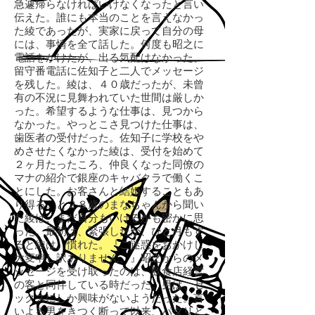
急遽帰らなければいけなくなったと言い
伝えた。誰にも本当のことを言えなかっ
た綾であったが、実家に戻って自分の母
には、事情を全て話した。何度も昭之に
電話をかけたが、出る気配はなかった。
留守番電話に佐知子と二人でメッセージ
を残した。綾は、４０歳だったが、未曾
有の不況に見舞われていた世間は厳しか
った。希望するような仕事は、見つから
なかった。やっとこさ見つけた仕事は、
歯医者の受付だった。佐知子に学校をや
めさせたくなかった綾は、受付を始めて
２ヶ月たったころ、仲良くなった同僚の
マナの紹介で銀座のキャバクラで働くこ
とにした。お客さんと結婚することもあ
り得る。と２８歳のまなちゃんから聞い
た綾は、まだ自分もいけるかも密かに思
った。最初は、緊張したが、ひと月もす
ると綾は、慣れた。『ご迷惑をおかけし
大変申し訳ありません。』昭之からのメ
ッセージを受け取ったのは、飲食店経営
の客と同伴している時だった。男は、セ
ックスにしか興味がないようだった。言
いよる男をきつく断って以来、パタリと