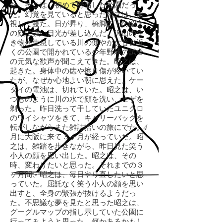
た。そこは、初めて野宿した公園だっ
た。幻覚を見ていると思った昭之は、無
視して寝た。日が昇り、橋脚の下の昭之
の顔に強い日光が差し込んだ。沢山の生
き物が生息している川の健やかな音と近
くの公園で開かれている少年野球の試合
の元気な歓声が聞こえてきた。昭之は、
起きた。身体中の痣や擦り傷が疼いてい
たが、なぜか心地よい朝に思えた。ケー
タイの電池は、切れていた。昭之は、い
つものように川の水で顔を洗い、ヒゲを
剃った。昨日洗って干していたユニクロ
のワイシャツをきて、キャリーバックを
転がしながらまた雑誌拾いの旅にでた。4
月に大阪に来て３ヶ月が経っていた。昭
之は、雑踏を歩きながら、昨日見た笑う
小人の顔を思い出した。昭之は、その
時、変わりたいと思った。それまでの３
ヶ月間、昭之は、毎日やり直したいと思
っていた。屈託なく笑う小人の顔を思い
出すと、全身の緊張が抜けるようだっ
た。不思議な夢を見たと思った昭之は、
グーグルマップの指し示していた公園に
行ってみようと思った。何かあるかもし