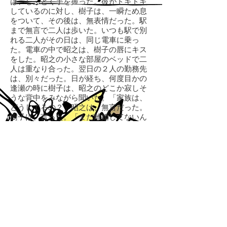
は、しぶとく手を握った。彼がドキドキ
しているのに対し、樹子は、一瞬ため息
をついて、その後は、無表情だった。駅
まで無言で二人は歩いた。いつも駅で別
れる二人がその日は、同じ電車に乗っ
た。電車の中で昭之は、樹子の唇にキス
をした。昭之の小さな部屋のベッドで二
人は重なり合った。翌日の２人の勤務先
は、別々だった。日が経ち、何度目かの
逢瀬の時に樹子は、昭之のどこか寂しそ
うな背中をみながら聞いた。「家族は、
どうしてるの？」昭之は、無言だった。
樹子は、言った。「まだ離婚してないん
だよね？」昭之は、タバコを吸い続け
た。
綾と田中は、新幹線で熱海についた。二
人は旅館までの道中、グルメの話、ファ
ッションの話、生い立ちの話、いろんな
話をした。田中は、どんな話ものってく
るし、楽しくウィットに富んだ受け答え
を綾にした。旅館にチェックインする
と、そこには、部屋風呂があった。眺め
は最高だった。夕刻になって田中は、風