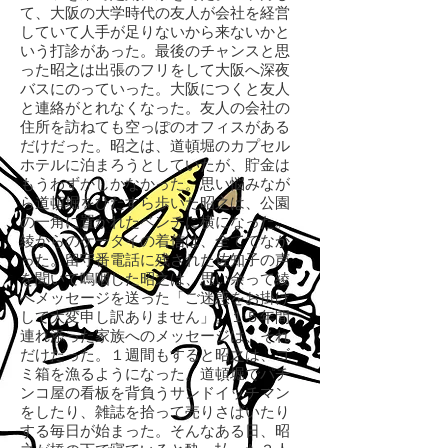
て、大阪の大学時代の友人が会社を経営
していて人手が足りないから来ないかと
いう打診があった。最後のチャンスと思
った昭之は出張のフリをして大阪へ深夜
バスにのっていった。大阪につくと友人
と連絡がとれなくなった。友人の会社の
住所を訪ねても空っぽのオフィスがある
だけだった。昭之は、道頓堀のカプセル
ホテルに泊まろうとしていたが、貯金は
もうわずかしかなかった。思い悩みなが
ら道頓堀をひたすら歩いた昭之は、公園
の一角に置かれたベンチに横になった。
綾からのケータイの着信は、全てでなか
った。留守番電話に残された佐知子の声
を聞いて嗚咽した昭之は、思い余って綾
へメッセージを送った「ご迷惑をお掛け
して大変申し訳ありません」。１５年間
連れ添った家族へのメッセージは、それ
だけだった。１週間もすると昭之は、ゴ
ミ箱を漁るようになった。道頓堀でパチ
ンコ屋の看板を背負うサンドイッチマン
をしたり、雑誌を拾って売りさばいたり
する毎日が始まった。そんなある日、昭