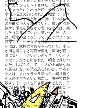
之が橋の下で寝ていると酔っ払った３人
のヤカラからリンチされた。昭之の呼吸
が止まったかと思った時、橋脚の下から
水滴が昭之の顔に滴れた。昭之は、起き
あがった。すると昭之の脇に手のひら大
の色白な小人が立っていた。驚いて腰を
抜かす昭之を見ながら色白な小人は、楽
しそうに笑っていた。笑いやんだ小人
は、昭之の全てを知っているかのような
顔をして、ケータイを指差した。ケータ
イには、家族の写真が写っていた。小人
が指を鳴らすと写真が消えて画面が真っ
暗になり、「会いたいのか？」というメ
ッセージが映し出された。昭之は凍りつ
いた。しばらくして、小人の不思議な顔
を凝視しながら恐る恐る頷いた。すると
小人は、またケラケラ笑った。鳴り響く
小人の笑声を聞いた昭之は、右手で蚊を
殺すように小人を叩き潰そうとした。手
をのけると今度は、ケータイの画面に小
人が登場した。そして「お前を改造す
る』というメッセージが現れた。そのあ
と、ここにいけというメッセージが表示
されてグーグルマップの位置表示が現れ