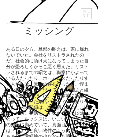
ME
NU
ミッシング
ある日の夕方、旦那の昭之は、家に帰れ
ないでいた。会社をリストラされたの
だ。社会的に負け犬になってしまった自
分が恐ろしくかっこ悪く思えた。リスト
ラされるまでの昭之は、職案にかよって
いる人だったり、ホームレスだったりす
る人たちは、無縁の存在だったし、悍ま
しい存在だとさえ思っていた。昭之と綾
には10歳の娘がいた。１５年前に新宿で
開催されていた婚活パーティーで知り合
った２人の関係は、冷め切っていた。出
会った頃、婚活をしていた当時CAの綾に
とって、ルックスは、いまいちだが大手
の銀行に勤めていて、真面目そうな昭之
は、ちょうど良い物件のように見えた。
あまり恋愛経験の少なかった昭之にとっ