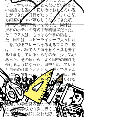
のマナちゃんは、売れっ子だった。そし
て、マナちゃんは、どんなひどい男から
の会話でも難なく切り抜けおもしろい返
しができた。月日がたって、いよいよ綾
も銀座のキャバ嬢らしくなってきた頃、
田中から同伴の誘いを受けた。同伴は、
渋谷のホテルの有名中華料理屋だった。
そこで２人は、もっぱら仕事の話をし
た。田中は、コピーライターで人々に注
目を浴びるフレーズを考えるプロで、綾
は、キャバ嬢で人の気を惹く言葉を発す
る仕事をしているからなのか、少し気が
あった。その日から、よく田中の同伴を
受けるようになった。田中と話している
と自分の仕事もどんどん上手くできるよ
うになっていった。そして、ある日、熱
海観光の宣伝コピーを考えないといけな
いから熱海に行くんだけど一緒に来ない
かと誘われた。迷うことなく綾は、行く
と答えた。
佐知子の学習発表会の一月前、クラス
は、海浜学校で白浜に行くことになっ
た。白浜水族館に訪れた際、魚を写生す