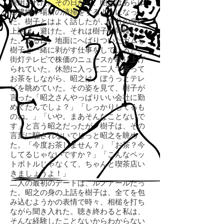
採用された。その日から、昭之はあらゆ
る建物や場所の清掃をするようになっ
た。樹子とはよく話したが、自分の身の
上話は、避けた。それは樹子も同様だっ
た。ある日、地面にへばりついたガムを
樹子と一緒に剥がす仕事をしていると、
街灯テレビで株価のニュースが取り上げ
られていた。休憩に入って二人で座って
お茶をしながら、昭之は、ぼうっとテレ
ビを眺めていた。その姿を見て、樹子が
言った「昭之さんやっぱりいい会社に勤
めてたんでしょ？」「しっかりしてるも
のね。」「いや。まあそんなことないで
す」と言う昭之だったが、樹子は、その
言葉に騙されないでじっと昭之を眺め
た。「今度お茶しません？」「お茶？今
してるじゃないですか？」「こんなペッ
トボトルじゃなくて、ちゃんと喫茶店い
きましょうよ！」
二人の最初のデートは、ルノアールだっ
た。昭之の身の上話を樹子は、全てを包
み込むようかの表情で時々、相槌を打ち
ながら聞き入れた。聴き終わると私は、
そんな経験したことないからわからない