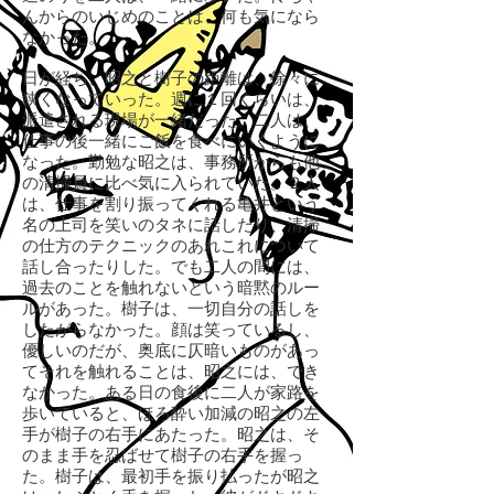
んからのいじめのことは、何も気になら
なかった。
日が経ち、昭之と樹子の距離は、徐々に
狭くなっていった。週に１回くらいは、
派遣される現場が一緒だった。二人は、
仕事の後一緒にご飯を食べにいくように
なった。勤勉な昭之は、事務所からも他
の清掃員に比べ気に入られていた。２人
は、仕事を割り振ってくれる亀井という
名の上司を笑いのタネに話したり、清掃
の仕方のテクニックのあれこれについて
話し合ったりした。でも二人の間には、
過去のことを触れないという暗黙のルー
ルがあった。樹子は、一切自分の話しを
したがらなかった。顔は笑っているし、
優しいのだが、奥底に仄暗いものがあっ
てそれを触れることは、昭之には、でき
なかった。ある日の食後に二人が家路を
歩いていると、ほろ酔い加減の昭之の左
手が樹子の右手にあたった。昭之は、そ
のまま手を忍ばせて樹子の右手を握っ
た。樹子は、最初手を振り払ったが昭之