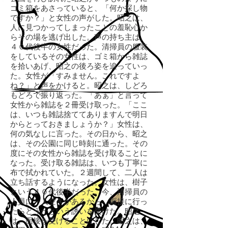
ゴミ箱をあさっていると、「何か探し物
ですか？」と女性の声がした。昭之は、
人に見つかってしまったことの羞恥心か
らその場を逃げ出した。声の持ち主は、
４０代後半の女性だった。清掃員の服装
をしているその女性は、ゴミ箱から雑誌
を拾いあげ、昭之の後ろ姿を追っていっ
た。女性が「すみません。これですよ
ね？」と声をかけると。昭之は、しどろ
もどろで振り返った。「あぁ」と言って
女性から雑誌を２冊受け取った。「ここ
は、いつも雑誌捨ててありますんで明日
からとっておきましょうか？」女性は、
何の気なしに言った。その日から、昭之
は、その公園に同じ時刻に通った。その
度にその女性から雑誌を受け取ることに
なった。受け取る雑誌は、いつも丁寧に
布で拭かれていた。２週間して、二人は
立ち話するようになった。女性は、樹子
という４０代後半だった。今、清掃員の
人員に一人空きがあるから、面接に行っ
たらどうかという誘いを受けた。昭之
は、面接を受けることにした。昭之は、