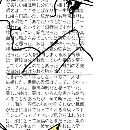
て美しい綾は申し分のない相手だった。
昭之は、ここぞとばかりに一生懸命誠実
に綾を口説いた。綾がいつも時間通りに
くる昭之に「あなたいつもぴったりに来
るわね」というと「銀行員ですから」と
嬉しそうにいう昭之だった。地味だが真
面目な昭之をみてこいつは裏切らないだ
ろうと思った。綾は、気が強かった。温
和な昭之にとってその気の強さは、痛快
だった。他人を批判しまくる綾の言動
は、普段自分が我慢していた鬱憤を晴ら
してくれるものでもあった。批判の矛先
が自分に向けられる時を除いては。。。
付き合って１年もしないうちに二人は、
結婚した。世間の景気はそこそこよかっ
た。２人は、順風満帆だと思っていた。
美しい綾は、実は、いろんな男から誘わ
れることがあったが、全て断った。せっ
せこ働き、浮気の匂いが全くしない旦那
がたまに連れて行ってくれる高級レスト
ランに行ってプチセレブ気分を味わうの
は、綾にとって至福のときだった。娘の
佐知子が生まれ、彼女が小学校に入学し