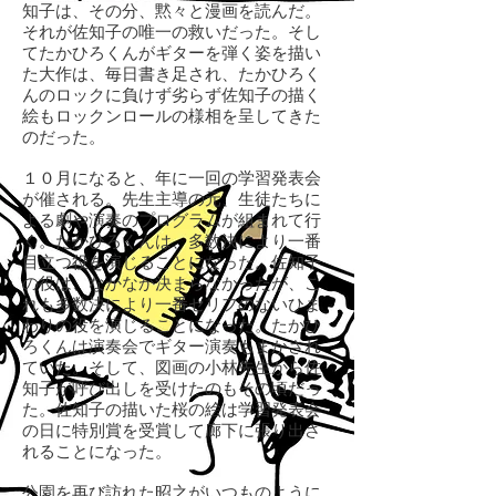
知子は、その分、黙々と漫画を読んだ。
それが佐知子の唯一の救いだった。そし
てたかひろくんがギターを弾く姿を描い
た大作は、毎日書き足され、たかひろく
んのロックに負けず劣らず佐知子の描く
絵もロックンロールの様相を呈してきた
のだった。
１０月になると、年に一回の学習発表会
が催される。先生主導の元、生徒たちに
よる劇や演奏のプログラムが組まれて行
く。たかひろくんは、多数決により一番
目立つ役を演じることになった。佐知子
の役は、なかなか決まらなかったが、こ
れも多数決により一番セリフのないひま
わりの役を演じることになった。たかひ
ろくんは演奏会でギター演奏もまかされ
ていた。そして、図画の小林先生から佐
知子が呼び出しを受けたのもその頃だっ
た。佐知子の描いた桜の絵は学習発表会
の日に特別賞を受賞して廊下に張り出さ
れることになった。
公園を再び訪れた昭之がいつものように