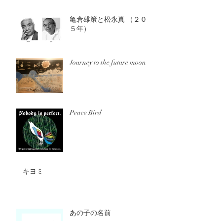
亀倉雄策と松永真 （２０１
５年）
Journey to the future moon
Peace Bird
キヨミ
あの子の名前