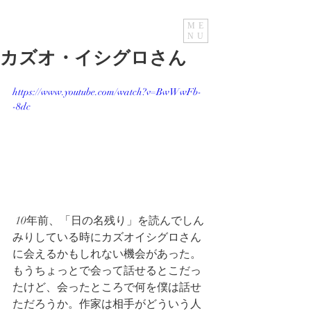
ME
NU
カズオ・イシグロさん
https://www.youtube.com/watch?v=BwWwFb-
-8dc
 10年前、「日の名残り」を読んでしん
みりしている時にカズオイシグロさん
に会えるかもしれない機会があった。
もうちょっとで会って話せるとこだっ
たけど、会ったところで何を僕は話せ
ただろうか。作家は相手がどういう人